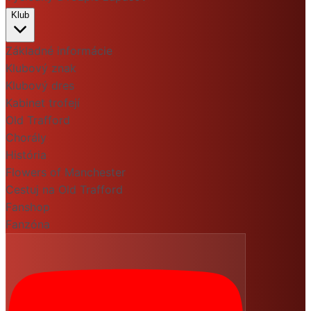
Klub
Základné informácie
Klubový znak
Klubový dres
Kabinet trofejí
Old Trafford
Chorály
História
Flowers of Manchester
Cestuj na Old Trafford
Fanshop
Fanzóna