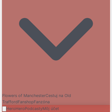
Flowers of Manchester
Cestuj na Old
Trafford
Fanshop
Fanzóna
HeroHero
Podcasty
Môj účet