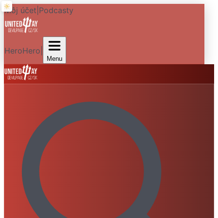
Môj účet
|
Podcasty
HeroHero
|
Menu