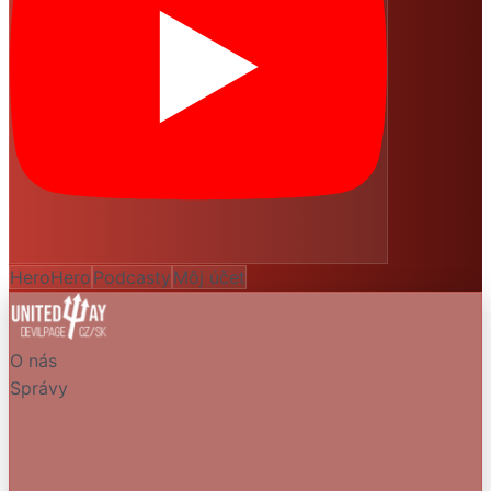
HeroHero
Podcasty
Môj účet
O nás
Správy