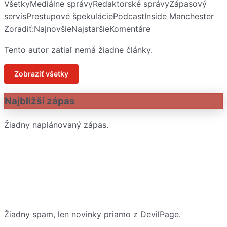
Všetky
Mediálne správy
Redaktorské správy
Zápasový
servis
Prestupové špekulácie
Podcast
Inside Manchester
Zoradiť:
Najnovšie
Najstaršie
Komentáre
Tento autor zatiaľ nemá žiadne články.
Zobraziť všetky
Najbližší zápas
Žiadny naplánovaný zápas.
Žiadny spam, len novinky priamo z DevilPage.