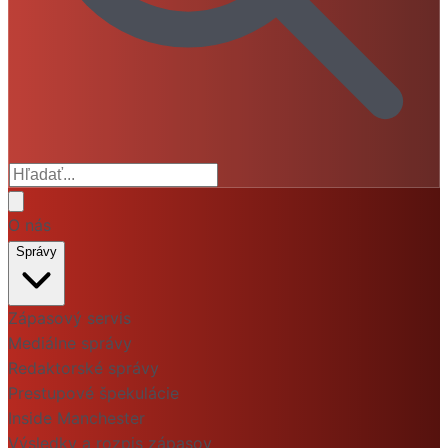
O nás
Správy
Zápasový servis
Mediálne správy
Redaktorské správy
Prestupové špekulácie
Inside Manchester
Výsledky a rozpis zápasov