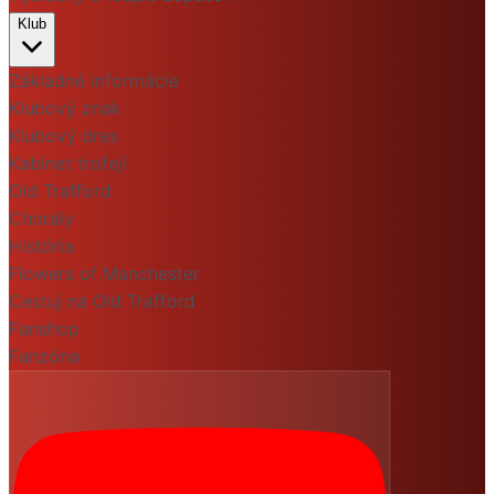
Klub
Základné informácie
Klubový znak
Klubový dres
Kabinet trofejí
Old Trafford
Chorály
História
Flowers of Manchester
Cestuj na Old Trafford
Fanshop
Fanzóna