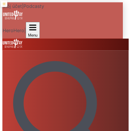
Môj účet
|
Podcasty
HeroHero
|
Menu