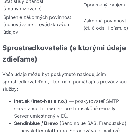
Štatistiky čítanosti
Oprávnený záujem
(anonymizované)
Splnenie zákonných povinností
Zákonná povinnosť
(uchovávanie prevádzkových
(čl. 6 ods. 1 písm. c)
údajov)
Sprostredkovatelia (s ktorými údaje
zdieľame)
Vaše údaje môžu byť poskytnuté nasledujúcim
sprostredkovateľom, ktorí nám pomáhajú s prevádzkou
služby:
Inet.sk (Inet-Net s.r.o.)
— poskytovateľ SMTP
servera
pre transakčné e-maily.
mail1.inet.sk
Server umiestnený v EÚ.
Sendinblue / Brevo
(Sendinblue SAS, Francúzsko)
— newsletter platforma. Spracováva e-mailové