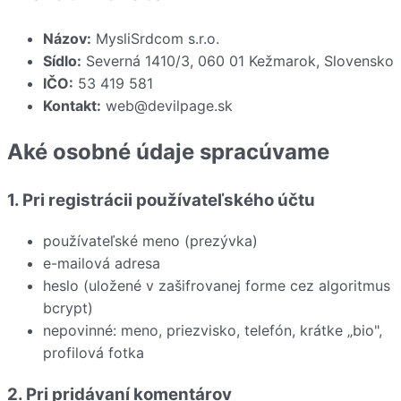
Názov:
MysliSrdcom s.r.o.
Sídlo:
Severná 1410/3, 060 01 Kežmarok, Slovensko
IČO:
53 419 581
Kontakt:
web@devilpage.sk
Aké osobné údaje spracúvame
1. Pri registrácii používateľského účtu
používateľské meno (prezývka)
e-mailová adresa
heslo (uložené v zašifrovanej forme cez algoritmus
bcrypt)
nepovinné: meno, priezvisko, telefón, krátke „bio",
profilová fotka
2. Pri pridávaní komentárov