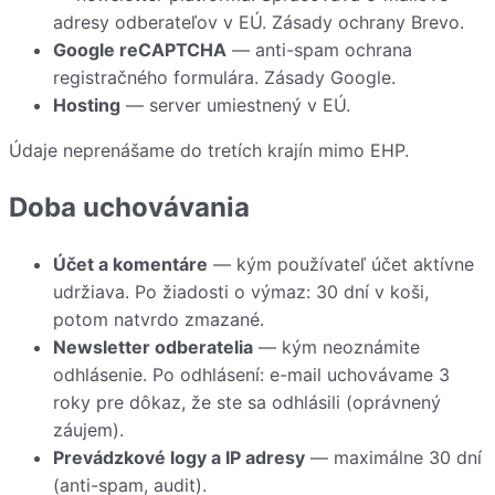
adresy odberateľov v EÚ.
Zásady ochrany Brevo
.
Google reCAPTCHA
— anti-spam ochrana
registračného formulára.
Zásady Google
.
Hosting
— server umiestnený v EÚ.
Údaje neprenášame do tretích krajín mimo EHP.
Doba uchovávania
Účet a komentáre
— kým používateľ účet aktívne
udržiava. Po žiadosti o výmaz: 30 dní v koši,
potom natvrdo zmazané.
Newsletter odberatelia
— kým neoznámite
odhlásenie. Po odhlásení: e-mail uchovávame 3
roky pre dôkaz, že ste sa odhlásili (oprávnený
záujem).
Prevádzkové logy a IP adresy
— maximálne 30 dní
(anti-spam, audit).