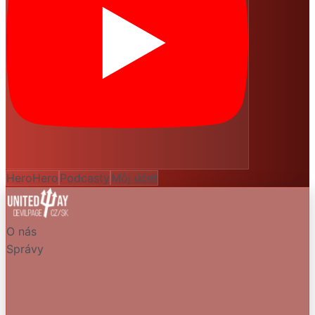
HeroHero
Podcasty
Môj účet
O nás
Správy