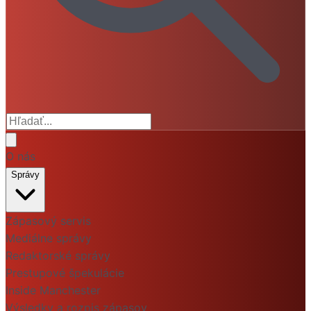
O nás
Správy
Zápasový servis
Mediálne správy
Redaktorské správy
Prestupové špekulácie
Inside Manchester
Výsledky a rozpis zápasov