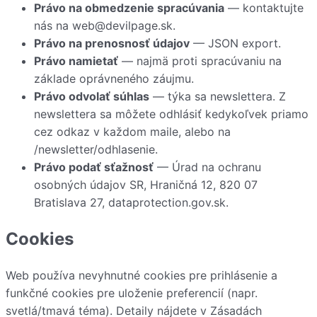
Právo na obmedzenie spracúvania
— kontaktujte
nás na
web@devilpage.sk
.
Právo na prenosnosť údajov
— JSON export.
Právo namietať
— najmä proti spracúvaniu na
základe oprávneného záujmu.
Právo odvolať súhlas
— týka sa newslettera. Z
newslettera sa môžete odhlásiť kedykoľvek priamo
cez odkaz v každom maile, alebo na
/newsletter/odhlasenie
.
Právo podať sťažnosť
— Úrad na ochranu
osobných údajov SR, Hraničná 12, 820 07
Bratislava 27,
dataprotection.gov.sk
.
Cookies
Web používa nevyhnutné cookies pre prihlásenie a
funkčné cookies pre uloženie preferencií (napr.
svetlá/tmavá téma). Detaily nájdete v
Zásadách