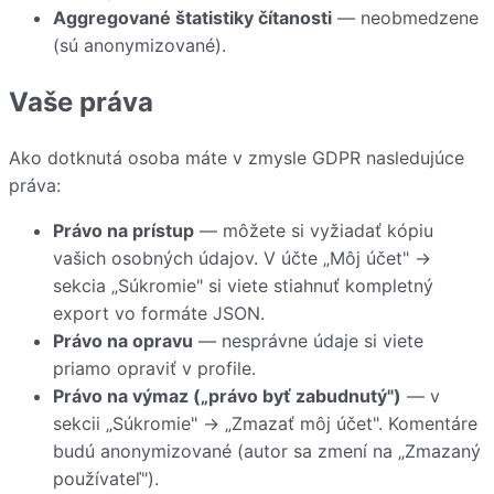
Aggregované štatistiky čítanosti
— neobmedzene
(sú anonymizované).
Vaše práva
Ako dotknutá osoba máte v zmysle GDPR nasledujúce
práva:
Právo na prístup
— môžete si vyžiadať kópiu
vašich osobných údajov. V účte „Môj účet" →
sekcia „Súkromie" si viete stiahnuť kompletný
export vo formáte JSON.
Právo na opravu
— nesprávne údaje si viete
priamo opraviť v profile.
Právo na výmaz („právo byť zabudnutý")
— v
sekcii „Súkromie" → „Zmazať môj účet". Komentáre
budú anonymizované (autor sa zmení na „Zmazaný
používateľ").