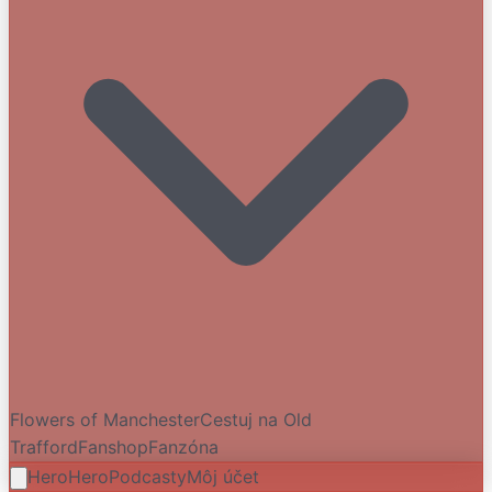
Flowers of Manchester
Cestuj na Old
Trafford
Fanshop
Fanzóna
HeroHero
Podcasty
Môj účet