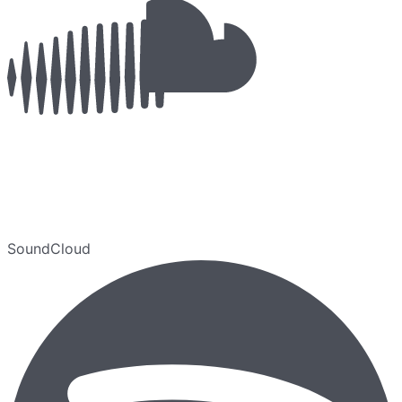
SoundCloud