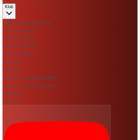
Klub
Základné informácie
Klubový znak
Klubový dres
Kabinet trofejí
Old Trafford
Chorály
História
Flowers of Manchester
Cestuj na Old Trafford
Fanshop
Fanzóna