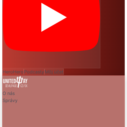
HeroHero
Podcasty
Môj účet
O nás
Správy