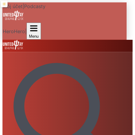
Môj účet
|
Podcasty
HeroHero
|
Menu