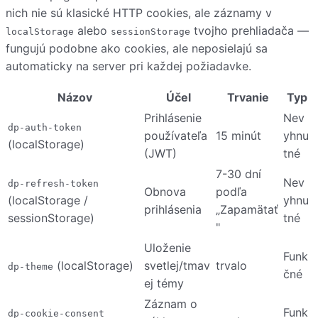
nich nie sú klasické HTTP cookies, ale záznamy v
alebo
tvojho prehliadača —
localStorage
sessionStorage
fungujú podobne ako cookies, ale neposielajú sa
automaticky na server pri každej požiadavke.
Názov
Účel
Trvanie
Typ
Prihlásenie
Nev
dp-auth-token
používateľa
15 minút
yhnu
(localStorage)
(JWT)
tné
7-30 dní
Nev
dp-refresh-token
Obnova
podľa
(localStorage /
yhnu
prihlásenia
„Zapamätať
sessionStorage)
tné
"
Uloženie
Funk
(localStorage)
svetlej/tmav
trvalo
dp-theme
čné
ej témy
Záznam o
Funk
dp-cookie-consent