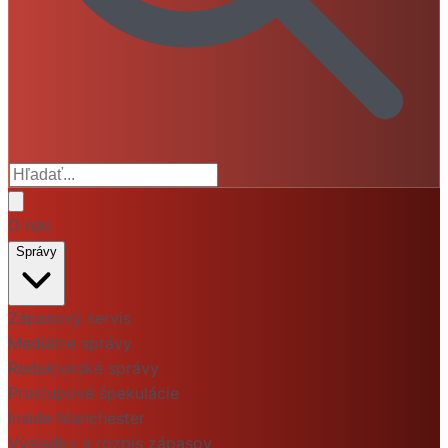
O nás
Správy
Zápasový servis
Mediálne správy
Redaktorské správy
Prestupové špekulácie
Inside Manchester
Výsledky a rozpis zápasov