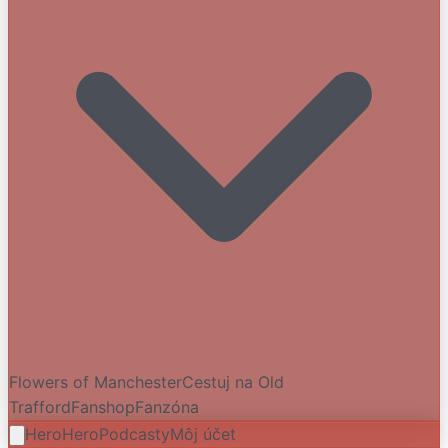
Flowers of Manchester
Cestuj na Old
Trafford
Fanshop
Fanzóna
HeroHero
Podcasty
Môj účet