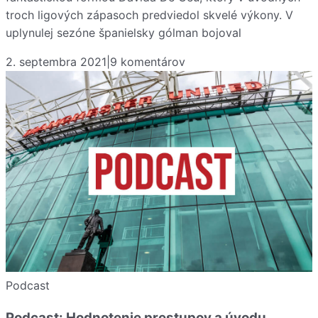
troch ligových zápasoch predviedol skvelé výkony. V
uplynulej sezóne španielsky gólman bojoval
2. septembra 2021
|
9
komentárov
Podcast
Podcast: Hodnotenie prestupov a úvodu