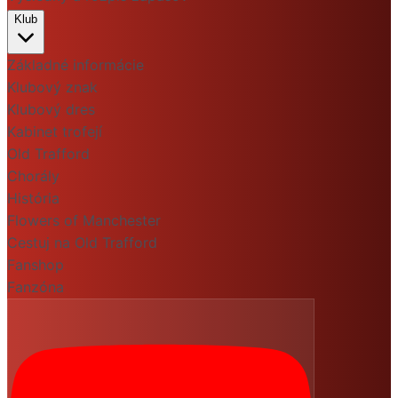
Klub
Základné informácie
Klubový znak
Klubový dres
Kabinet trofejí
Old Trafford
Chorály
História
Flowers of Manchester
Cestuj na Old Trafford
Fanshop
Fanzóna