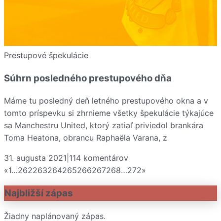
Prestupové špekulácie
Súhrn posledného prestupového dňa
Máme tu posledný deň letného prestupového okna a v
tomto príspevku si zhrnieme všetky špekulácie týkajúce
sa Manchestru United, ktorý zatiaľ priviedol brankára
Toma Heatona, obrancu Raphaëla Varana, z
31. augusta 2021
|
114
komentárov
«
1
…
262
263
264
265
266
267
268
…
272
»
Najbližší zápas
Žiadny naplánovaný zápas.