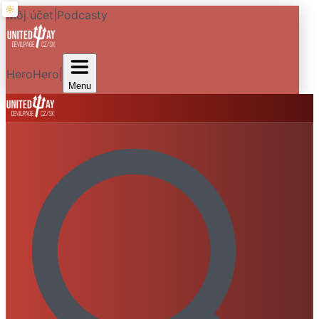
Môj účet
|
Podcasty
HeroHero
|
Menu