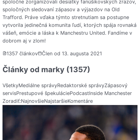
spoločne zorganizovali desiatky fanúšikovských zrazov,
spoločných sledovaní zápasov a výjazdov na Old
Trafford. Práve vďaka týmto stretnutiam sa postupne
vytvorila jedinečná komunita ľudí, ktorých spája rovnaká
vášeň, emócie a láska k Manchestru United. Fandíme v
dobrom aj v zlom!
1357
článkov
Člen od
13. augusta 2021
Články od
marky
(1357)
Všetky
Mediálne správy
Redaktorské správy
Zápasový
servis
Prestupové špekulácie
Podcast
Inside Manchester
Zoradiť:
Najnovšie
Najstaršie
Komentáre