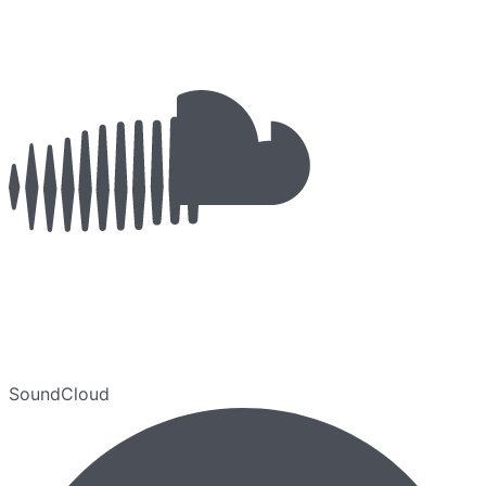
SoundCloud