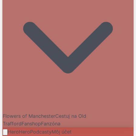
Flowers of Manchester
Cestuj na Old
Trafford
Fanshop
Fanzóna
HeroHero
Podcasty
Môj účet