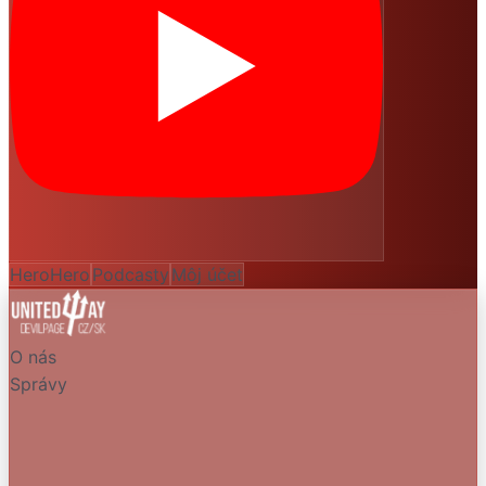
HeroHero
Podcasty
Môj účet
O nás
Správy