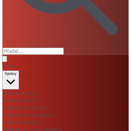
O nás
Správy
Zápasový servis
Mediálne správy
Redaktorské správy
Prestupové špekulácie
Inside Manchester
Výsledky a rozpis zápasov