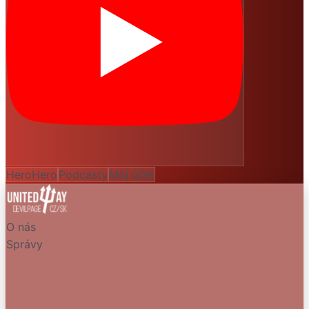
HeroHero
Podcasty
Môj účet
O nás
Správy