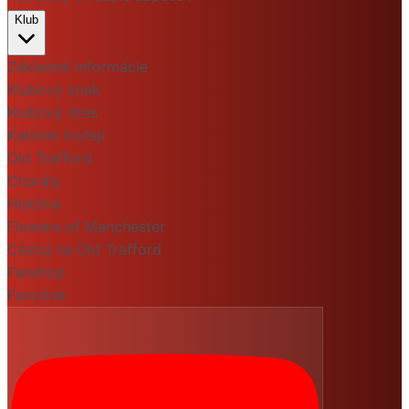
Klub
Základné informácie
Klubový znak
Klubový dres
Kabinet trofejí
Old Trafford
Chorály
História
Flowers of Manchester
Cestuj na Old Trafford
Fanshop
Fanzóna