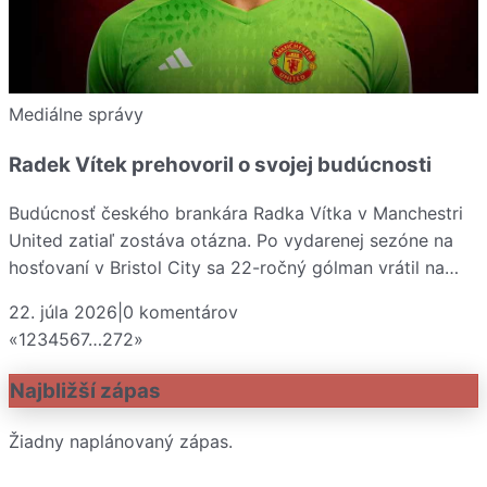
Mediálne správy
Radek Vítek prehovoril o svojej budúcnosti
Budúcnosť českého brankára Radka Vítka v Manchestri
United zatiaľ zostáva otázna. Po vydarenej sezóne na
hosťovaní v Bristol City sa 22-ročný gólman vrátil na…
22. júla 2026
|
0
komentárov
«
1
2
3
4
5
6
7
…
272
»
Najbližší zápas
Žiadny naplánovaný zápas.