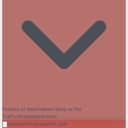
Flowers of Manchester
Cestuj na Old
Trafford
Fanshop
Fanzóna
HeroHero
Podcasty
Môj účet