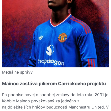
Mediálne správy
Mainoo zostáva pilierom Carrickovho projektu
Po podpise novej dlhodobej zmluvy do leta roku 2031 je
Kobbie Mainoo považovaný za jedného z
najdôležitejších hráčov budúcnosti Manchestru United. V