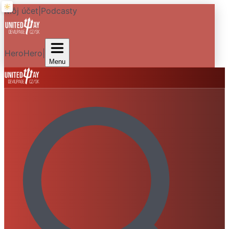
Môj účet
|
Podcasty
HeroHero
|
Menu