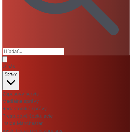
O nás
Správy
Zápasový servis
Mediálne správy
Redaktorské správy
Prestupové špekulácie
Inside Manchester
Výsledky a rozpis zápasov