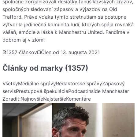
spoločne zorganizovali desiatky fanúšikovských zrazov,
spoločných sledovaní zápasov a výjazdov na Old
Trafford. Práve vďaka týmto stretnutiam sa postupne
vytvorila jedinečná komunita ľudí, ktorých spája rovnaká
vášeň, emócie a láska k Manchestru United. Fandíme v
dobrom aj v zlom!
1357
článkov
Člen od
13. augusta 2021
Články od
marky
(1357)
Všetky
Mediálne správy
Redaktorské správy
Zápasový
servis
Prestupové špekulácie
Podcast
Inside Manchester
Zoradiť:
Najnovšie
Najstaršie
Komentáre