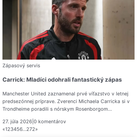
Zápasový servis
Carrick: Mladíci odohrali fantastický zápas
Manchester United zaznamenal prvé víťazstvo v letnej
predsezónnej príprave. Zverenci Michaela Carricka si v
Trondheime poradili s nórskym Rosenborgom…
27. júla 2026
|
0
komentárov
«
1
2
3
4
5
6
…
272
»