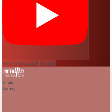
HeroHero
Podcasty
Môj účet
O nás
Správy