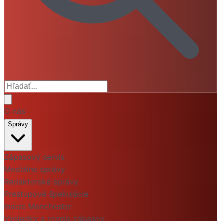
O nás
Správy
Zápasový servis
Mediálne správy
Redaktorské správy
Prestupové špekulácie
Inside Manchester
Výsledky a rozpis zápasov