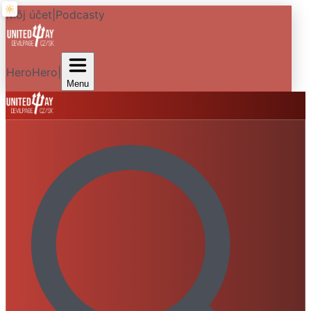
Môj účet
|
Podcasty
HeroHero
|
Menu