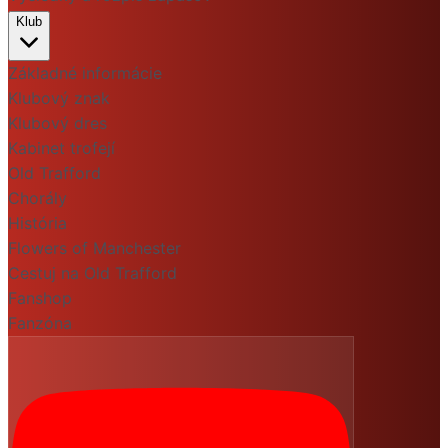
Klub
Základné informácie
Klubový znak
Klubový dres
Kabinet trofejí
Old Trafford
Chorály
História
Flowers of Manchester
Cestuj na Old Trafford
Fanshop
Fanzóna