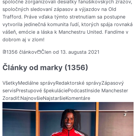
spoločne zorganizovali desiatky fanúšikovských zrazov,
spoločných sledovaní zápasov a výjazdov na Old
Trafford. Práve vďaka týmto stretnutiam sa postupne
vytvorila jedinečná komunita ľudí, ktorých spája rovnaká
vášeň, emócie a láska k Manchestru United. Fandíme v
dobrom aj v zlom!
1356
článkov
Člen od
13. augusta 2021
Články od
marky
(1356)
Všetky
Mediálne správy
Redaktorské správy
Zápasový
servis
Prestupové špekulácie
Podcast
Inside Manchester
Zoradiť:
Najnovšie
Najstaršie
Komentáre