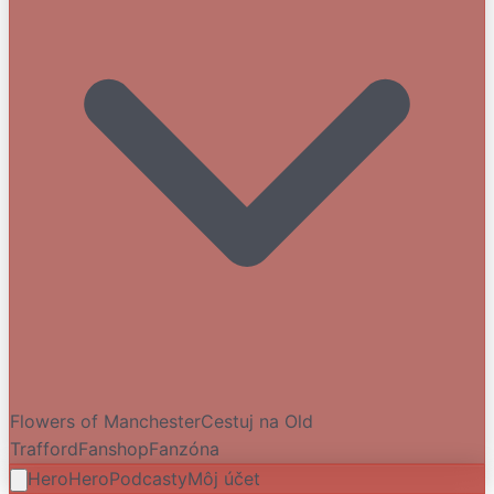
Flowers of Manchester
Cestuj na Old
Trafford
Fanshop
Fanzóna
HeroHero
Podcasty
Môj účet