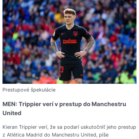
Prestupové špekulácie
MEN: Trippier verí v prestup do Manchestru
United
Kieran Trippier verí, že sa podarí uskutočniť jeho prestup
z Atlética Madrid do Manchestru United, píše