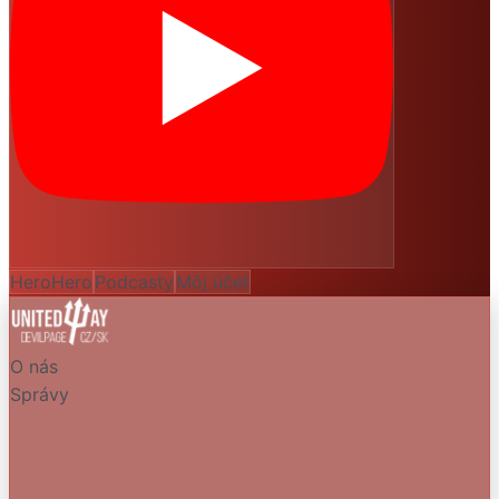
HeroHero
Podcasty
Môj účet
O nás
Správy