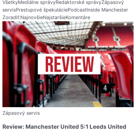
Všetky
Mediálne správy
Redaktorské správy
Zápasový
servis
Prestupové špekulácie
Podcast
Inside Manchester
Zoradiť:
Najnovšie
Najstaršie
Komentáre
Zápasový servis
Review: Manchester United 5:1 Leeds United