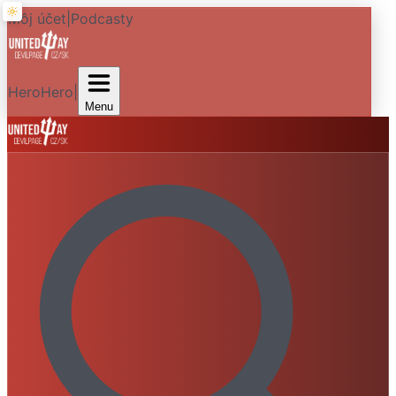
Môj účet
|
Podcasty
HeroHero
|
Menu