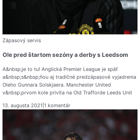
Zápasový servis
Ole pred štartom sezóny a derby s Leedsom
A&nbsp;je to tu! Anglická Premier League je späť
a&nbsp;s&nbsp;ňou aj tradičné predzápasové vyjadrenia
Oleho Gunnara Solskjaera. Manchester United
v&nbsp;prvom kole privíta na Old Trafforde Leeds Unit
13. augusta 2021
|
1
komentár