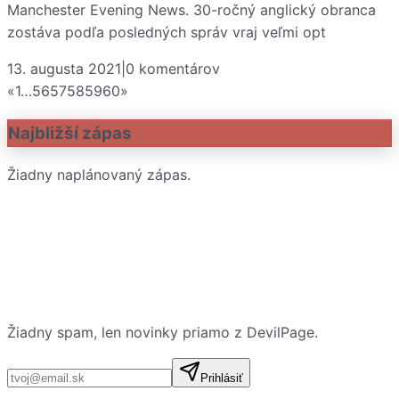
Manchester Evening News. 30-ročný anglický obranca
zostáva podľa posledných správ vraj veľmi opt
13. augusta 2021
|
0
komentárov
«
1
…
56
57
58
59
60
»
Najbližší zápas
Žiadny naplánovaný zápas.
Žiadny spam, len novinky priamo z DevilPage.
E-mailová adresa
Prihlásiť