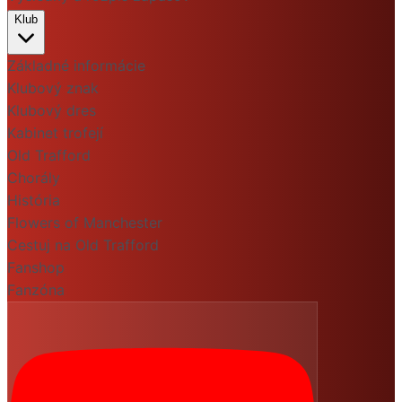
Klub
Základné informácie
Klubový znak
Klubový dres
Kabinet trofejí
Old Trafford
Chorály
História
Flowers of Manchester
Cestuj na Old Trafford
Fanshop
Fanzóna