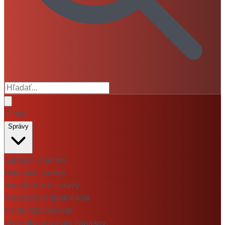
O nás
Správy
Zápasový servis
Mediálne správy
Redaktorské správy
Prestupové špekulácie
Inside Manchester
Výsledky a rozpis zápasov