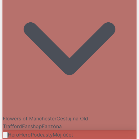
Flowers of Manchester
Cestuj na Old
Trafford
Fanshop
Fanzóna
HeroHero
Podcasty
Môj účet