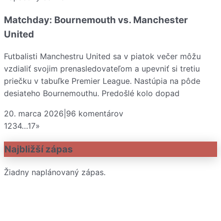
Matchday: Bournemouth vs. Manchester
United
Futbalisti Manchestru United sa v piatok večer môžu
vzdialiť svojim prenasledovateľom a upevniť si tretiu
priečku v tabuľke Premier League. Nastúpia na pôde
desiateho Bournemouthu. Predošlé kolo dopad
20. marca 2026
|
96
komentárov
1
2
3
4
…
17
»
Najbližší zápas
Žiadny naplánovaný zápas.