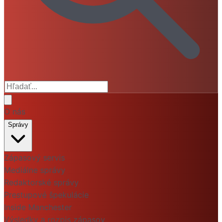
O nás
Správy
Zápasový servis
Mediálne správy
Redaktorské správy
Prestupové špekulácie
Inside Manchester
Výsledky a rozpis zápasov