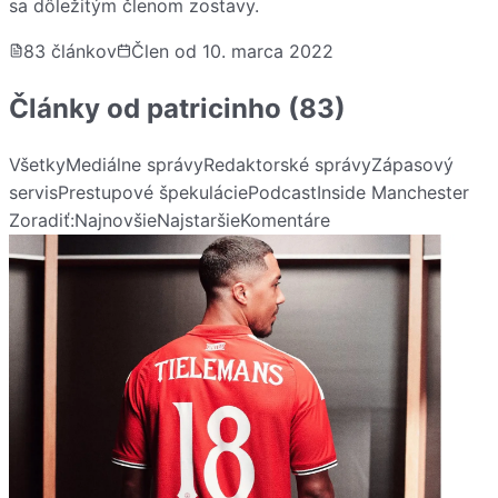
sa dôležitým členom zostavy.
83
článkov
Člen od
10. marca 2022
Články od
patricinho
(83)
Všetky
Mediálne správy
Redaktorské správy
Zápasový
servis
Prestupové špekulácie
Podcast
Inside Manchester
Zoradiť:
Najnovšie
Najstaršie
Komentáre