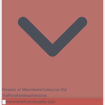
Flowers of Manchester
Cestuj na Old
Trafford
Fanshop
Fanzóna
HeroHero
Podcasty
Môj účet