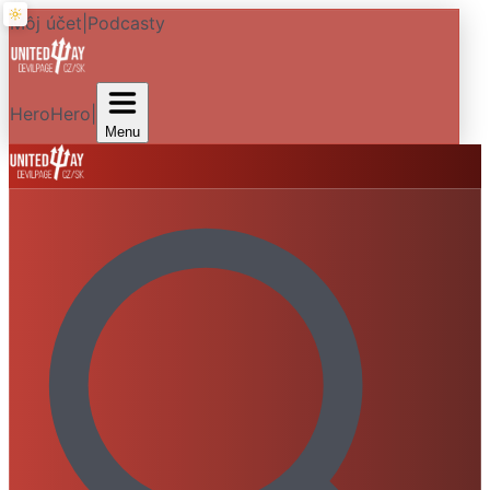
Môj účet
|
Podcasty
HeroHero
|
Menu