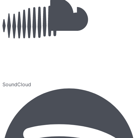
SoundCloud