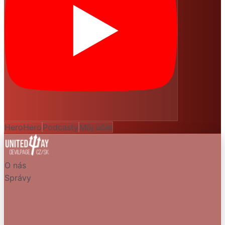
HeroHero
Podcasty
Môj účet
O nás
Správy