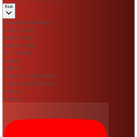
Klub
Základné informácie
Klubový znak
Klubový dres
Kabinet trofejí
Old Trafford
Chorály
História
Flowers of Manchester
Cestuj na Old Trafford
Fanshop
Fanzóna